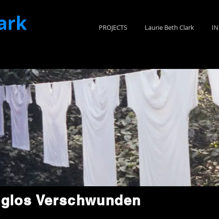
ark
PROJECTS
Laurie Beth Clark
I
nglos Verschwunden